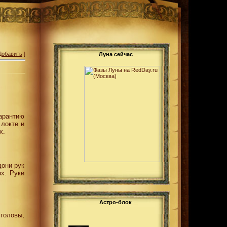
Добавить
]
Луна сейчас
арантию
 локте и
х.
дони рук
х. Руки
Астро-блок
головы,