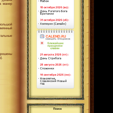
а манер
большой
ымянный
тальные
брошены
).
Поиск