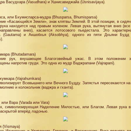
ра Васудхара (Vasudhara) и Ушнисавиджайа (Usnisavijaya).
са, или Бхумиспарса-мудра (Bhusparsa, Bhumisparsa)
ие «Касающийся Земли», знак клятвы Землей. В этой позиции, в сидяч
рука находится над правым коленом. Левая рука, вытянутая вниз (вс
направлены вниз), касается лотосового пьедестала. Это характерн
а (Gautama) и Акшобхья (Aksobhya), одного из пяти Дхьяни Будд 
).
мара (Bhutadamara)
ние рук, внушающее Благоговейный ужас. В этом положении з
щены напротив груди. Это одна из мудр Ваджрапани (Vajrapani).
умкара (Vajrahumkara)
волизирует Всевышнего или Вечного Будду. Запястья пересекаются на
молнию и колокольчик (ваджра и гханта).
 или Вара (Varada или Vara)
ук, символизирующая Наделение Милостью, или Благом. Левая рука в
раскрытой вперёд ладонью.
 (Vismaya)
ет Изумление и Удивление, Гордость и Восхищение. Рука поднята до