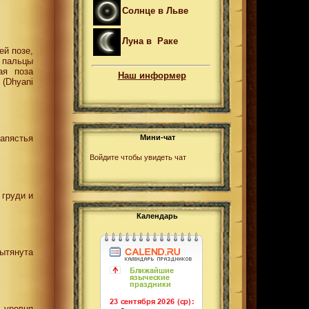
Солнце в Льве
Луна в Раке
ей позе,
е пальцы
ая поза
Наш информер
(Dhyani
Мини-чат
апястья
Войдите чтобы увидеть чат
 груди и
Календарь
ытянута
 уровня