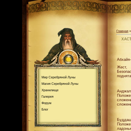
Главная
ХАС
Абхайя-
Жест, 
Безопас
поднята
Мир Серебряной Луны
Магия Серебряной Луны
Хранилище
Анджали
Положен
Галерея
сложен
Форум
сложены
Блог
Буддаш
Положе
ладонью