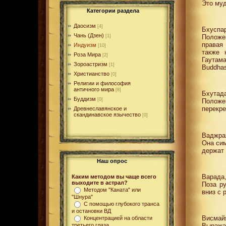
Это муд
Категории раздела
Даосизм
[4]
Бхуспар
Чань (Дзен)
Положен
[1]
правая 
Индуизм
[10]
также 
Роза Мира
[2]
Гаутам
Зороастризм
[1]
Buddhas
Христианство
[0]
Религии и философия
античного мира
[8]
Бхутада
Буддизм
[0]
Положе
перекре
Древнеславянское и
скандинавское язычество
[0]
Ваджрах
Она сим
держат 
Наш опрос
Варада,
Каким методом вы чаще всего
выходите в астрал?
Поза р
Методом "Каната" или
вниз с 
"Шнура"
С помощью глубокого транса
и остановки ВД
Висмайя
Концентрацией на области
третьего глаза
Выража