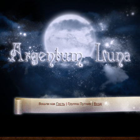
Вошли как
Гость
| Группа Путник |
Вход