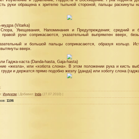
исть руки обращена к зрителю тыльной стороной, пальцы раскинуты н
-мудра (Vitarka)
Спора, Увещевания, Напоминания и Предупреждения; средний и 
 правой руки соприкасаются, указательный выпрямлен вверх, без
азательный и большой пальцы соприкасаются, образуя кольцо. Ис
вытянуты вверх.
ли Гаджа-хаста (Danda-hasta, Gaja-hasta)
ние «жезла», или «хобота слона». В этом положении рука и кисть вы
 груди и держатся прямо подобно жезлу (данда) или хоботу слона (гаджа
:
я:
Индуизм
| Добавил:
Inda
(27.07.2010) |
ров:
1106