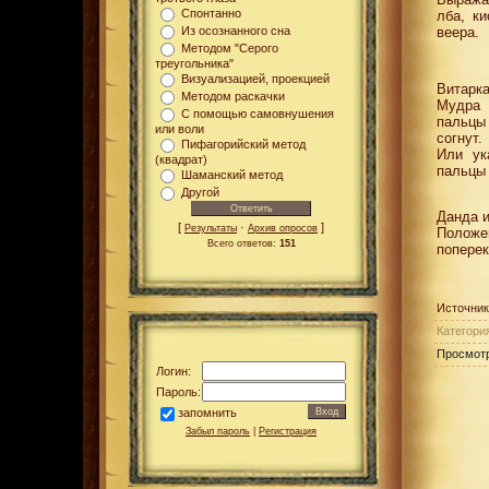
Спонтанно
лба, к
Из осознанного сна
веера.
Методом "Серого
треугольника"
Визуализацией, проекцией
Витарка
Методом раскачки
Мудра 
С помощью самовнушения
пальцы
или воли
согнут.
Пифагорийский метод
Или ук
(квадрат)
пальцы 
Шаманский метод
Другой
Данда и
[
·
]
Результаты
Архив опросов
Положе
Всего ответов:
151
поперек
Источник
Категори
Просмот
Логин:
Пароль:
запомнить
Забыл пароль
|
Регистрация