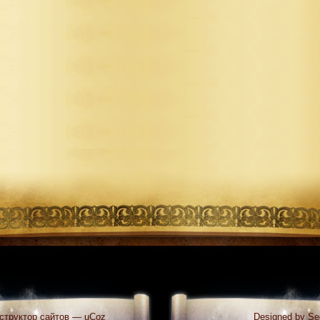
структор сайтов
—
uCoz
Designed by Se