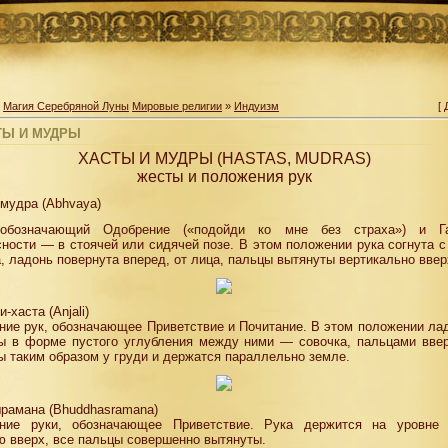
»
Магия Серебряной Луны
Мировые религии
»
Индуизм
[
ТЫ И МУДРЫ
ХАСТЫ И МУДРЫ (HASTAS, MUDRAS)
жесты и положения рук
мудра (Abhvaya)
обозначающий Одобрение («подойди ко мне без страха») и Г
ности — в стоячей или сидячей позе. В этом положении рука согнута с
, ладонь повернута вперед, от лица, пальцы вытянуты вертикально ввер
-хаста (Anjali)
ие рук, обозначающее Приветствие и Почитание. В этом положении ла
ы в форме пустого углубления между ними — совочка, пальцами ввер
 таким образом у груди и держатся параллельно земле.
рамана (Bhuddhasramana)
ние руки, обозначающее Приветствие. Рука держится на уровне 
 вверх, все пальцы совершенно вытянуты.