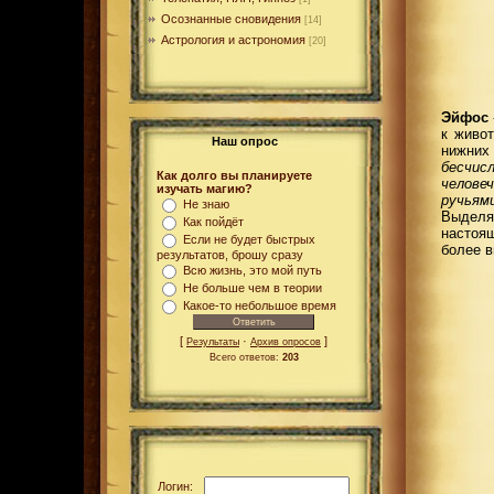
Осознанные сновидения
[14]
Астрология и астрономия
[20]
Эйфос
к живо
Наш опрос
нижних
бесчис
Как долго вы планируете
челове
изучать магию?
ручьями
Не знаю
Выделя
Как пойдёт
настоящ
Если не будет быстрых
более в
результатов, брошу сразу
Всю жизнь, это мой путь
Не больше чем в теории
Какое-то небольшое время
[
·
]
Результаты
Архив опросов
Всего ответов:
203
Логин: