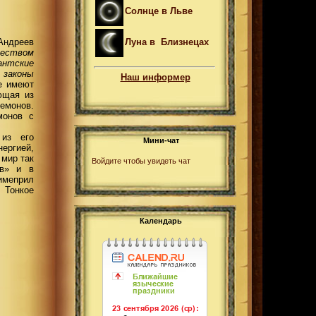
Солнце в Льве
Андреев
Луна в Близнецах
ществом
антские
 законы
Наш информер
е имеют
ющая из
демонов.
монов с
 из его
Мини-чат
ергией,
 мир так
Войдите чтобы увидеть чат
ов» и в
имеприл
 Тонкое
Календарь