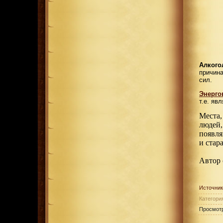
Алкого
причина
сил.
Энерг
т.е. яв
Места,
людей,
появля
и стар
Автор 
Источник
Категори
Просмот