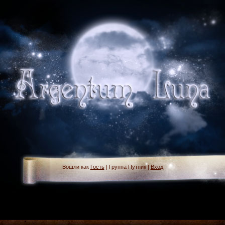
Вошли как
Гость
| Группа Путник |
Вход