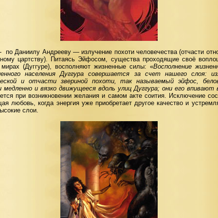
-
по Даниилу Андрееву — излучение похоти человечества (отчасти отн
тному цартству). Питаясь Эйфосом, существа проходящие своё вопло
 мирах (Дуггуре), восполняют жизненные силы: «
Восполнение жизнен
ленного населен
ия Дуггура совершается за счет нашего слоя: из
ческой и отчасти звериной похоти, так называемый эйфос, бел
 медленно и вязко движущееся вдоль улиц Дуггура; они его впивают 
ется при возникновении желания и самом акте соития. Исключение сос
ая любовь, когда энергия уже приобретает другое качество и устремл
ысокие слои.