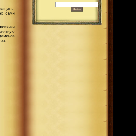
защиты.
ах сами
психики
онятную
демонов
ов.