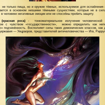
не только пища, но и оружие тёмных, используемое для ослабления 
ается в основном низшими тёмными сущностями, которые не в сил
 в человеке негативные эмоции или не способны пробить защиту.
 (красная роса)
-
тонкоматериальное излучение человеческой 
ное с чувством «государственности»,
можно определить как неп
ю» подчинённость. Восполняет силы таких демонических классов, как 
ержавия — Уицраоров, представителей античеловечества — Игв, Рарруг