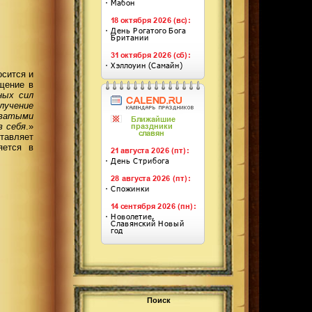
осится и
щение в
ных сил
лучение
оватыми
в себя
.
»
тавляет
яется
в
Поиск