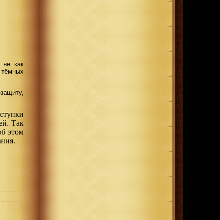
, не как
я тёмных
защиту,
оступки
ей. Так
об этом
ания.