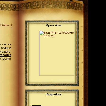
Добавить
]
Луна сейчас
о так же
 тёмные
ующего
желание
о может
Астро-блок