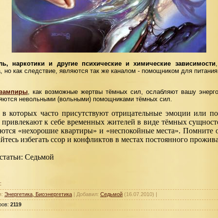
ль, наркотики и другие психические и химические зависимости
, но как следствие, являются так же каналом - помощником для питани
овампиры
, как возможные жертвы тёмных сил, ослабляют вашу энерго
ляются невольными (вольными) помощниками тёмных сил.
 в которых часто присутствуют отрицательные эмоции или п
 привлекают к себе временных жителей в виде тёмных сущност
ются «нехорошие квартиры» и «неспокойные места». Помните 
айтесь избегать ссор и конфликтов в местах постоянного прожив
статьи: Седьмой
:
я:
Энергетика, Биоэнергетика
| Добавил:
Седьмой
(16.07.2010) |
ров:
2119