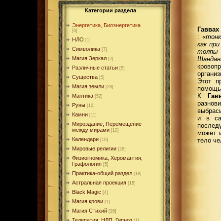
Категории раздела
Энергетика, Биоэнергетика
Гаввах
[6]
: «
тонк
НЛО
[1]
как пр
Символика
[7]
толпы
Шандан
Магия Зеркал
[2]
кровоп
Различные статьи
[5]
органи
Существа
[5]
Этот п
Магия земли
[28]
помощь
К
Гав
Мантика
[52]
разнов
Руны
[10]
выбрасы
Камни
[11]
и в са
Мироздание, Перемещение
послед
между мирами
[10]
может 
Календари
тело че
[10]
Мировые религии
[26]
Физиогномика, Херомантия,
Графология
[5]
Практика-общий раздел
[18]
Астральная проекция
[18]
Black Magic
[4]
Магия крови
[1]
Магия Стихий
[26]
Телепатия, НЛП, Гипноз
[1]