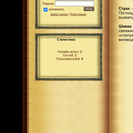
Пароль:
Страх
-
запомнить
Поглощ
Забыл пароль
|
Регистрация
вызвать
Шавва
связан
«слепу
великод
Статистика
Онлайн всего:
1
Гостей:
1
Пользователей:
0