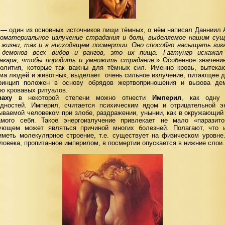
 —
один из основных источников пищи тёмных, о нём написал Данниил 
оматериальное излучение страдания и боли, выделяемое нашим су
и жизни, так и в нисходящем посмертии. Оно способно насыщать гиг
демонов
всех видов и рангов, это их пища. Гагтунгр
искажал
акара, чтобы породить и умножить страдание
.» Особенное значени
ролития, которые так важны для тёмных сил. Именно кровь, вытека
зма людей и животных, выделает
очень сильное излучение, питающее 
ринцип положен в основу обрядов жертвоприношения и вызова де
ю кровавых ритуалов.
ваху
в некоторой степени можно отнести
Империл
, как одну
идностей. Империл, считается психическим ядом и отрицательной эн
ваемой человеком при злобе, раздражении, унынии, как в окружающий
мого себя. Такое энергоизлучение привлекает не мало «паразит
ующем может являться причиной многих болезней. Полагают, что 
иметь молекулярное строение, т.е. существует на физическом уровне.
ловека, пропитанное империлом, в посмертии опускается в нижние слои.