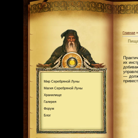
Главная
Пища
Практич
их инс
добива
управле
— дол
привест
Мир Серебряной Луны
Магия Серебряной Луны
Хранилище
Галерея
Форум
Блог