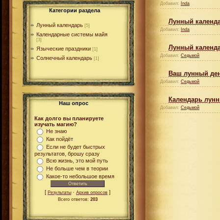
Добавил:
Inda
Категории раздела
Лунный календа
Лунный календарь
[5]
Добавил:
Inda
Календарные системы майя
[3]
Лунный календ
Языческие праздники
[1]
Добавил:
Седьмой
Солнечный календарь
[1]
Ваш лунный де
Добавил:
Седьмой
Календарь лунн
Наш опрос
Добавил:
Седьмой
Как долго вы планируете
изучать магию?
Не знаю
Как пойдёт
Если не будет быстрых
результатов, брошу сразу
Всю жизнь, это мой путь
Не больше чем в теории
Какое-то небольшое время
[
·
]
Результаты
Архив опросов
Всего ответов:
203