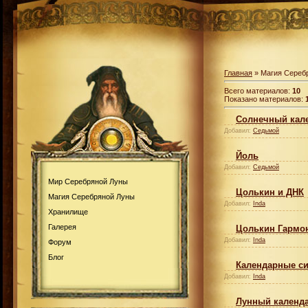
Главная
» Магия Сереб
Всего материалов:
10
Показано материалов:
Солнечный кал
Добавил:
Седьмой
Йоль
Добавил:
Седьмой
Мир Серебряной Луны
Цолькин и ДНК
Магия Серебряной Луны
Добавил:
Inda
Хранилище
Галерея
Цолькин Гармо
Добавил:
Inda
Форум
Блог
Календарные с
Добавил:
Inda
Лунный календа