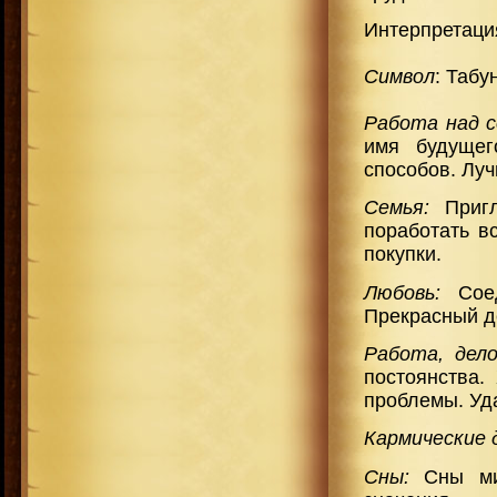
Интерпретаци
Символ
: Табу
Работа над с
имя будущег
способов. Луч
Семья:
Пригл
поработать в
покупки.
Любовь:
Сое
Прекрасный д
Работа, дел
постоянства.
проблемы. Уда
Кармические 
Сны:
Сны мим