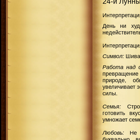
24-й Лунн
Интерпретаци
День ни худ
недействител
Интерпретаци
Символ:
Шива,
Работа над 
превращение
природе, о
увеличивает 
силы.
Семья:
Стро
готовить вк
умножает сем
Любовь:
Не у
буквально в