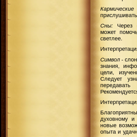
Кармические
прислушиватьс
Сны:
Через с
может помоч
светлее.
Интерпретация
Символ
- сло
знания, инф
цели, изуче
Следует узн
передавать
Рекомендуется
Интерпретаци
Благоприятны
духовному и
новые возмож
опыта и удач