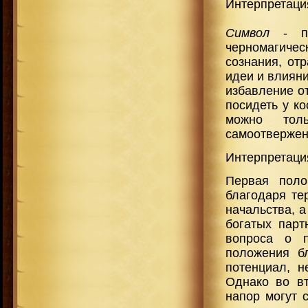
Интерпретация
Символ
- п
черномагиче
сознания, от
идеи и влияни
избавление о
посидеть у ко
можно толь
самоотвержен
Интерпретаци
Первая поло
благодаря те
начальства, а
богатых парт
вопроса о п
положения б
потенциал, н
Однако во вт
напор могут с