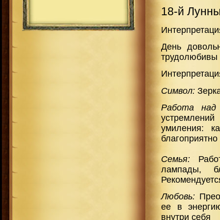
18-й Лунн
Интерпретаци
День доволь
трудолюбивы и
Интерпретаци
Символ:
Зерк
Работа над
устремлений 
умиления: к
благоприятно 
Семья:
Рабо
лампады, бл
Рекомендуется
Любовь:
Преод
ее в энерги
внутри себя