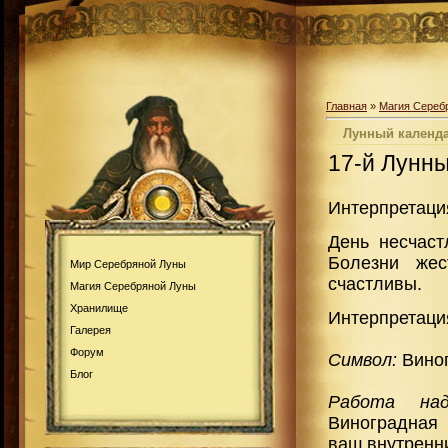
Главная
»
Магия Сереб
Лунный календа
17-й Лунн
Интерпретаци
День несчаст
Болезни жес
Мир Серебряной Луны
счастливы.
Магия Серебряной Луны
Хранилище
Интерпретаци
Галерея
Форум
Символ:
Вино
Блог
Работа н
Виноградная 
ваш внутренни