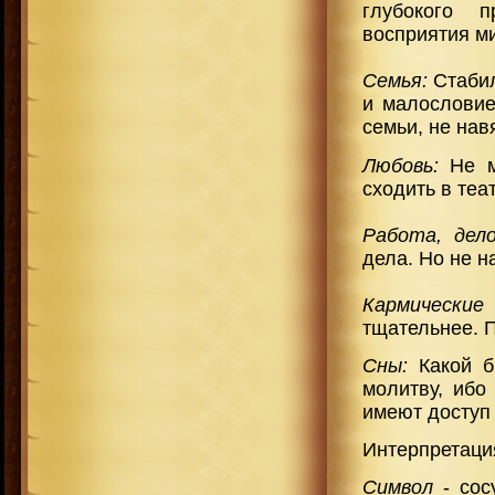
глубокого п
восприятия м
Семья:
Стабил
и малословие
семьи, не нав
Любовь:
Не ме
сходить в теат
Работа, дело
дела. Но не н
Кармические
тщательнее. П
Сны:
Какой б
молитву, ибо
имеют доступ
Интерпретация
Символ
- со