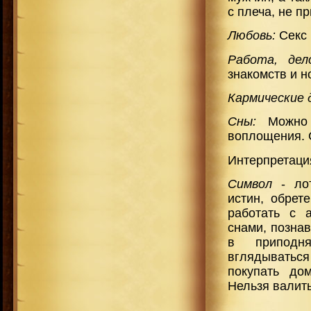
с плеча, не п
Любовь:
Секс 
Работа, де
знакомств и н
Кармические 
Сны:
Можно п
воплощения. 
Интерпретация
Символ
- ло
истин, обрет
работать с 
снами, позна
в приподня
вглядываться
покупать до
Нельзя валить