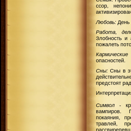
ссор, непон
активизирова
Любовь:
День 
Работа, де
Злобность и 
пожалеть пото
Кармические
опасностей.
Сны:
Сны в э
действительно
предстоят ра
Интерпретация
Символ
- кро
вампиров. П
покаяния, п
травлей, пр
рассвирепевше