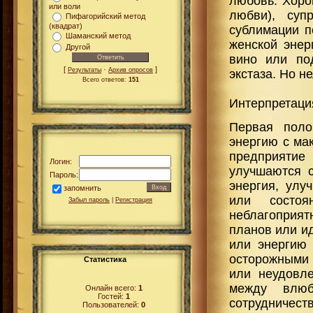
любовь. Хоро
или воли
любви), суп
Пифагорийский метод
(квадрат)
сублимации п
Шаманский метод
женской энер
Другой
вино или по
[
·
]
Результаты
Архив опросов
экстаза. Но н
Всего ответов:
151
Интерпретаци
Первая поло
энергию с ма
предприятие
Логин:
улучшаются с
Пароль:
энергия, улу
запомнить
или состоя
Забыл пароль
|
Регистрация
неблагоприят
планов или и
или энергию
осторожными 
Статистика
или неудовле
между влюб
Онлайн всего:
1
Гостей:
1
сотрудничеств
Пользователей:
0