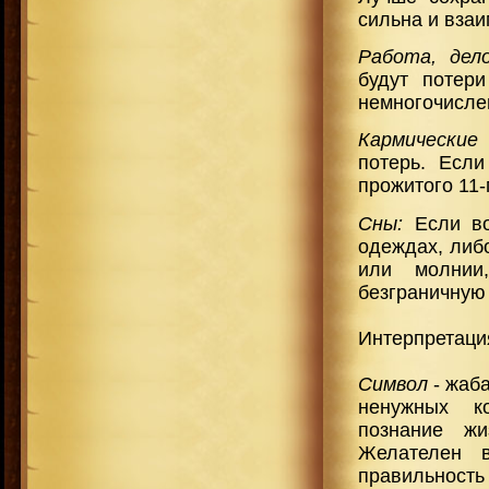
сильна и взаи
Работа, дел
будут потер
немногочисле
Кармические 
потерь. Если
прожитого 11-
Сны:
Если во
одеждах, либ
или молнии
безграничную 
Интерпретация
Символ
- жаб
ненужных ко
познание ж
Желателен в
правильност