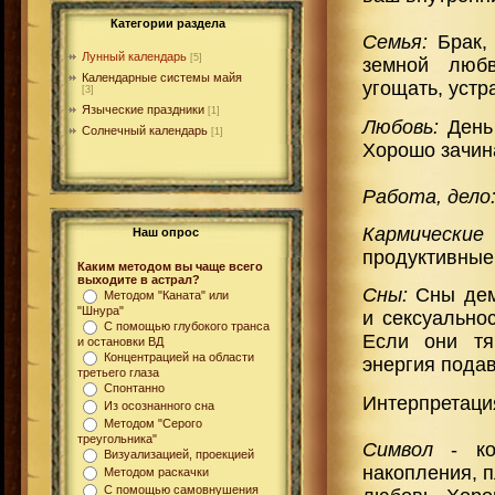
Категории раздела
Семья:
Брак, 
Лунный календарь
[5]
земной любв
Календарные системы майя
угощать, устр
[3]
Языческие праздники
[1]
Любовь:
День
Солнечный календарь
[1]
Хорошо зачина
Работа, дело
Кармические 
Наш опрос
продуктивные
Каким методом вы чаще всего
выходите в астрал?
Сны:
Сны демо
Методом "Каната" или
"Шнура"
и сексуальнос
С помощью глубокого транса
Если они тяг
и остановки ВД
Концентрацией на области
энергия пода
третьего глаза
Спонтанно
Интерпретация
Из осознанного сна
Методом "Серого
треугольника"
Символ
- к
Визуализацией, проекцией
накопления, 
Методом раскачки
С помощью самовнушения