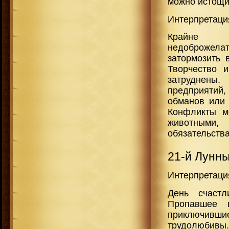
можно истощи
Интерпретаци
Крайне н
недоброжелат
затормозить 
Творчество 
затруднены
предприятий,
обманов или 
Конфликты м
животными
обязательства
21-й Лунн
Интерпретаци
День счастл
Пропавшее 
приключивши
трудолюбивы.