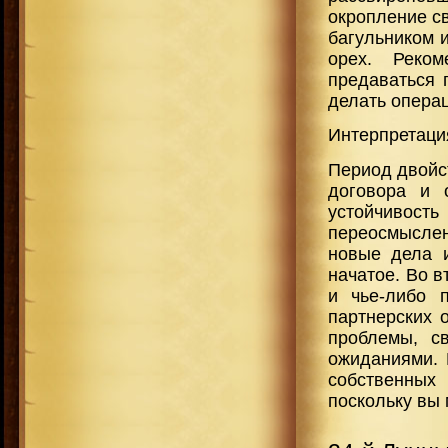
окропление св
багульником и
орех. Реком
предаваться г
делать операц
Интерпретаци
Период двойс
договора и 
устойчивос
переосмысле
новые дела и
начатое. Во в
и чье-либо 
партнерских 
проблемы, с
ожиданиями. 
собственных
поскольку вы