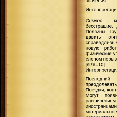
значения.
Интерпретация
Символ
- кон
бесстрашие, 
Полезны гру
давать кля
справедливым
новую работ
физические
у
слепом порыв
[size=10]
Интерпретаци
Последний 
преодолеват
Поездки, конт
Могут появ
расширение
иностранцам
материальн