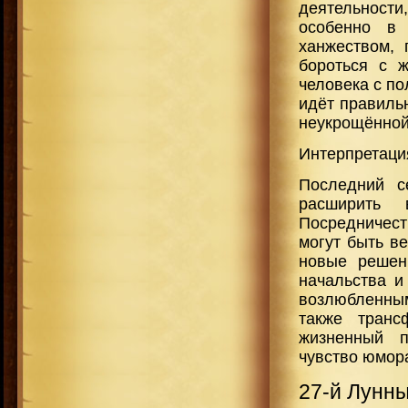
деятельност
особенно в 
ханжеством, 
бороться с ж
человека с по
идёт правиль
неукрощённой
Интерпретаци
Последний с
расширить 
Посредничест
могут быть в
новые решен
начальства и
возлюбленны
также транс
жизненный п
чувство юмор
27-й Лунн