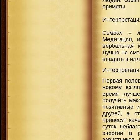
людей, событ
приметы.
Интерпретация
Символ
- же
Медитация, и
вербальная 
Лучше не смот
впадать в ил
Интерпретаци
Первая полов
новому взгл
время лучше
получить мак
позитивные и
друзей, а с
принесут кач
суток неблаг
энергии в р
завистников 