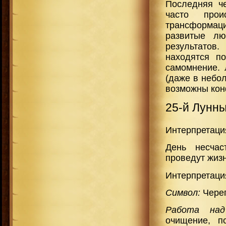
Последняя че
часто про
трансформаци
развитые лю
результатов
находятся п
самомнение. 
(даже в небо
возможны кон
25-й Лунн
Интерпретаци
День несчас
проведут жизн
Интерпретаци
Символ:
Череп
Работа над
очищение, п