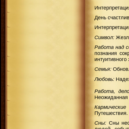
Интерпретаци
День счастлив
Интерпретаци
Символ:
Жезл
Работа над с
познания сок
интуитивного
Семья:
Обновл
Любовь:
Надеж
Работа, дело
Неожиданная у
Кармические
Путешествия.
Сны:
Сны нес