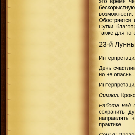
это время че
бескорыстную
возможности
Обостряется 
Сутки благоп
также для тог
23-й Лунн
Интерпретаци
День счастли
но не опасны.
Интерпретаци
Символ:
Крок
Работа над 
сохранить д
направлять н
практике.
Семья:
Прове