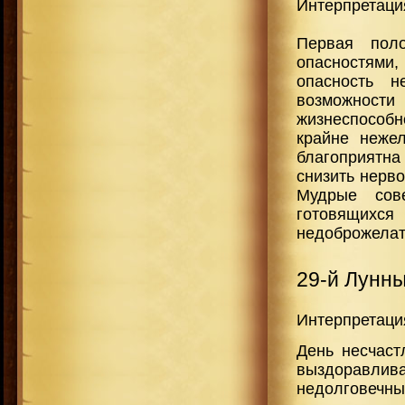
Интерпретаци
Первая поло
опасностями
опасность н
возможности
жизнеспособн
крайне неже
благоприятна
снизить нерво
Мудрые сов
готовящихс
недоброжелат
29-й Лунн
Интерпретаци
День несчаст
выздоравлива
недолговечны