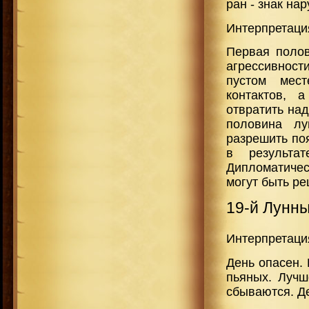
ран - знак на
Интерпретаци
Первая полов
агрессивност
пустом мест
контактов, 
отвратить над
половина лу
разрешить по
в результа
Дипломатичес
могут быть р
19-й Лунн
Интерпретаци
День опасен.
пьяных. Лучш
сбываются. Де