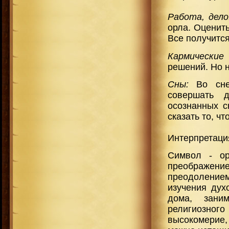
Работа, дел
орла. Оценить
Все получитс
Кармические
решений. Но н
Сны:
Во сн
совершать 
осознанных с
сказать то, чт
Интерпретация
Символ - ор
преображе
преодолением
изучения дух
дома, зани
религиозног
высокомерие, 