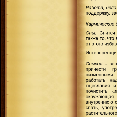
Работа, дело
поддержку, за
Кармические 
Сны:
Снится
также то, что
от этого избав
Интерпретация
Символ
- зе
принести г
низменными
работать на
тщеславия и
почистить к
окружающая
внутреннюю с
спать, упот
растительног