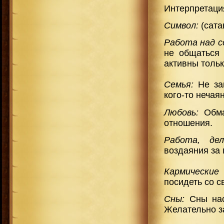
Интерпретаци
Символ:
(сата
Работа над с
не общаться 
активны тольк
Семья:
Не зак
кого-то неча
Любовь:
Обма
отношения.
Работа, де
воздаяния за
Кармические
посидеть со с
Сны:
Сны нас 
Желательно з