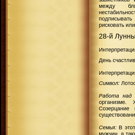
между бли
нестабильнос
подписыват
рисковать или
28-й Лунн
Интерпретаци
День счастлив
Интерпретаци
Символ:
Лотос
Работа над
организме. 
Созерцание 
существовани
Семья:
В этот
мужчин, а та