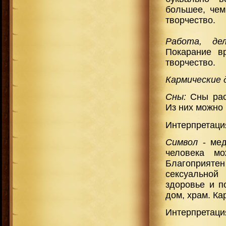
большее, чем
творчество.
Работа, д
Покарание вр
творчество.
Кармические 
Сны:
Сны расс
Из них можно 
Интерпретация
Символ
- мед
человека мо
Благоприяте
сексуальной
здоровье и п
дом, храм. Ка
Интерпретаци