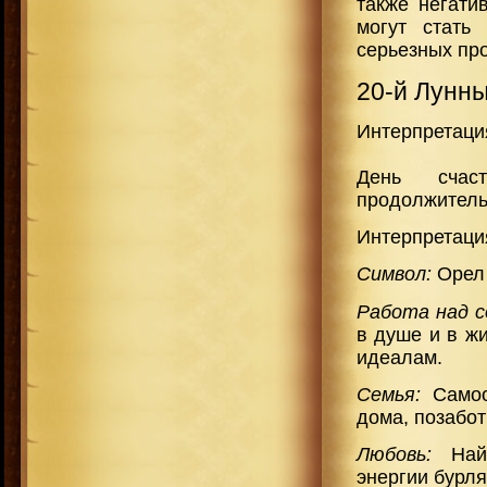
также негати
могут стать
серьезных пр
20-й Лунн
Интерпретаци
День счас
продолжитель
Интерпретаци
Символ:
Орел
Работа над с
в душе и в ж
идеалам.
Семья:
Самоо
дома, позабо
Любовь:
На
энергии бурля