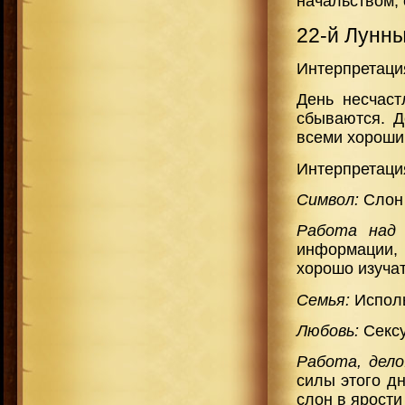
начальством,
22-й Лунн
Интерпретаци
День несчаст
сбываются. Д
всеми хороши
Интерпретаци
Символ:
Слон
Работа над
информации,
хорошо изуча
Семья:
Исполь
Любовь:
Сексу
Работа, дел
силы этого дн
слон в ярости