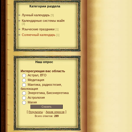
Категории раздела
Лунный календарь
[5]
Календарные системы майя
[3]
Языческие праздники
[1]
Солнечный календарь
[1]
Наш опрос
Интересующая вас область
Астрал, ВТО
Медитация
Мантика, радиостезия,
биолокация
Энергетика, Биоэнергетика
Астрология
Магия
[
·
]
Результаты
Архив опросов
Всего ответов:
289