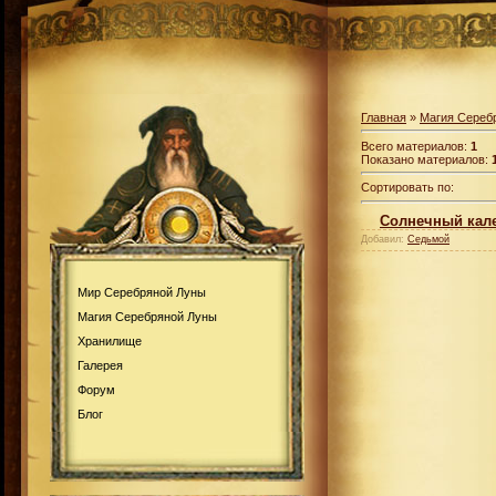
Главная
»
Магия Сереб
Всего материалов:
1
Показано материалов:
Сортировать по:
Солнечный кал
Добавил:
Седьмой
Мир Серебряной Луны
Магия Серебряной Луны
Хранилище
Галерея
Форум
Блог