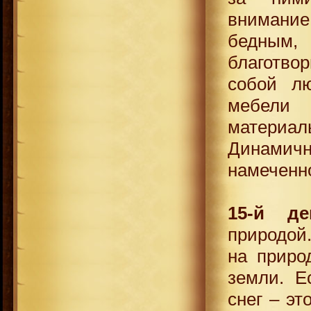
внимани
бедным
благотво
собой л
мебели
материа
Динами
намеченн
15-й де
природой
на приро
земли. Е
снег – эт