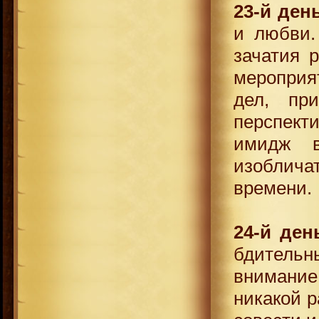
23-й ден
и любви.
зачатия 
мероприя
дел, пр
перспект
имидж в
изоблича
времени.
24-й ден
бдитель
внимани
никакой р