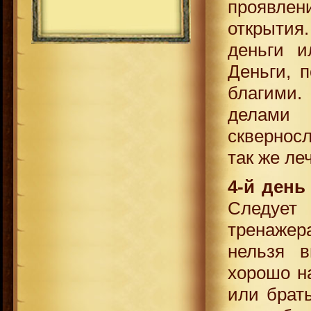
проявлен
открытия.
деньги и
Деньги, 
благими.
делами 
скверносл
так же ле
4-й день
Следует 
тренажер
нельзя 
хорошо н
или брать