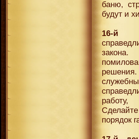
баню, ст
будут и х
16-й 
справед
закона.
помилов
решения.
служеб
справедл
работу,
Сделайт
порядок г
17-й де