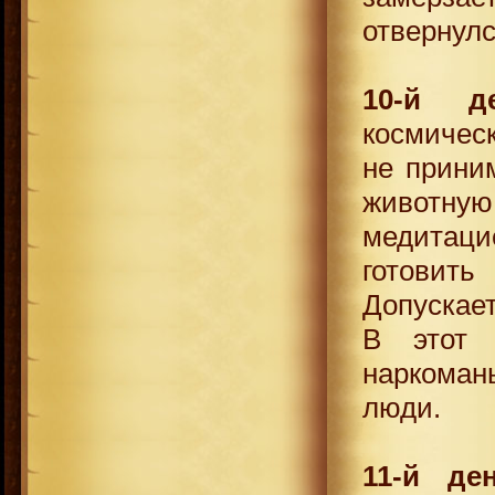
отвернулс
10-й д
космичес
не прини
животн
медитац
готовит
Допускает
В этот 
наркоман
люди.
11-й де