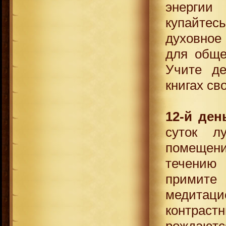
энергии 
купайте
духовное
для обще
Учите де
книгах св
12-й ден
суток л
помещени
течению
примите
медитац
контраст
рождают