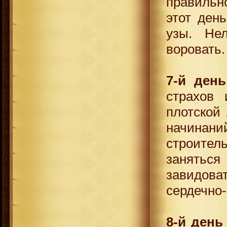
правильн
этот ден
узы. Нел
воровать
7-й день
страхов
плотской 
начина
строител
занятьс
завидова
сердечно
8-й день