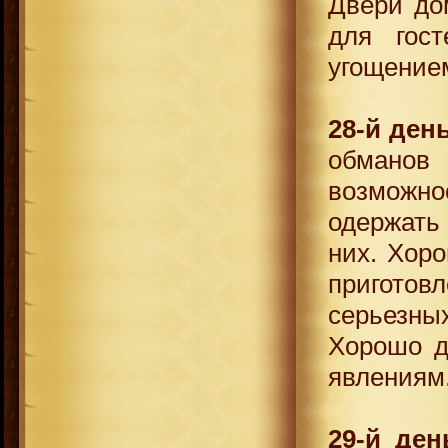
Двери до
для гос
угощением
28-й ден
обманов
возможно
одержать
них. Хор
приготовл
серьезн
Хорошо д
явлениям
29-й ден