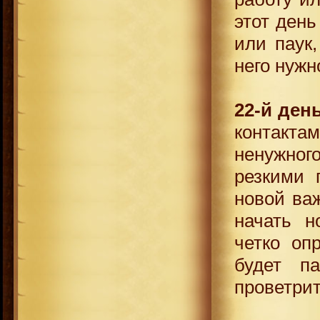
этот день
или паук,
него нужн
22-й ден
контакт
ненужно
резкими 
новой ва
начать н
четко оп
будет п
проветрит