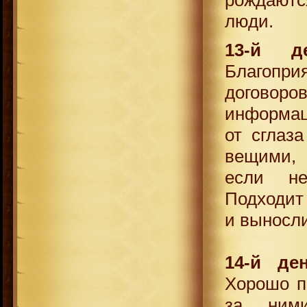
люди.
13-й д
Благопр
договор
информац
от сглаз
вещими, 
если не
Подходит
и выносл
14-й де
Хорошо п
за ними