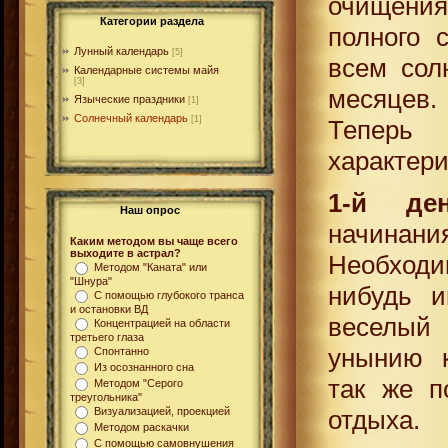
очищени
Категории раздела
полного 
Лунный календарь
[5]
всем сол
Календарные системы майя
[3]
месяцев.
Языческие праздники
[1]
Солнечный календарь
[1]
Теперь 
характери
1-й де
Наш опрос
начина
Каким методом вы чаще всего
выходите в астрал?
Необходим
Методом "Каната" или
"Шнура"
нибудь и
С помощью глубокого транса
и остановки ВД
веселый 
Концентрацией на области
третьего глаза
унынию к
Спонтанно
Из осознанного сна
так же п
Методом "Серого
треугольника"
отдыха.
Визуализацией, проекцией
Методом раскачки
С помощью самовнушения