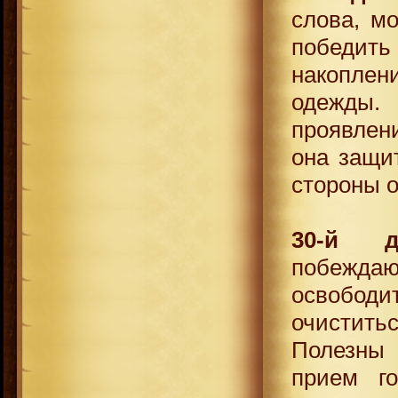
слова, м
победить
накоплен
одежды
проявлен
она защи
стороны 
30-й д
побежд
освободит
очиститьс
Полезны
прием го