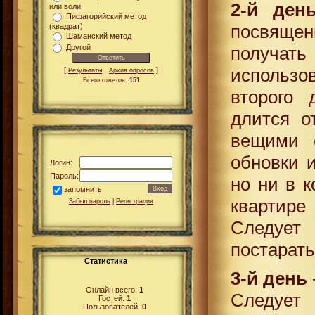
2-й ден
или воли
Пифагорийский метод
посвяще
(квадрат)
Шаманский метод
получа
Другой
использ
[
·
]
Результаты
Архив опросов
Всего ответов:
151
второго 
длится о
вещими 
обновки и
Логин:
Пароль:
но ни в к
запомнить
квартир
Забыл пароль
|
Регистрация
Следует
постарать
Статистика
3-й день
Онлайн всего:
1
Следует
Гостей:
1
Пользователей:
0