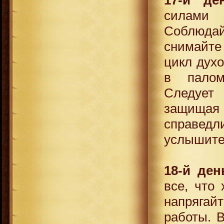
силами
Соблюда
снимайте
цикл духо
в палом
Следует
защищ
справед
услышите 
18-й ден
все, что 
напряга
работы. В