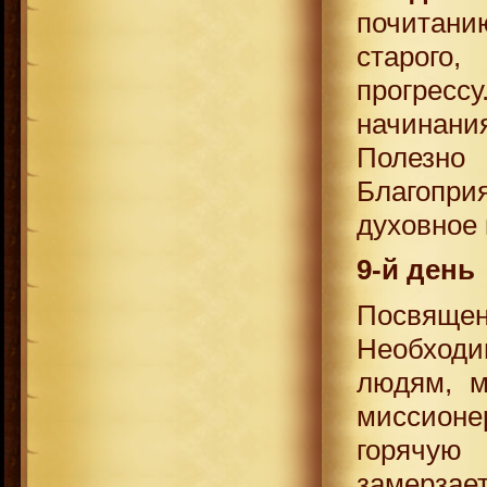
почитанию
старого
прогрес
начинани
Полезно
Благопри
духовное 
9-й день
Посвяще
Необход
людям, м
миссион
горячую
замерзае