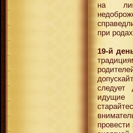
на ли
недобро
справедли
при родах
19-й ден
традиция
родителей
допускайт
следует 
идущие
старайте
внимател
провести 