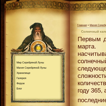
Главная
»
Магия Сереб
Солнечный кал
Первым д
марта.
насчиты
солнечны
Мир Серебряной Луны
следующ
Магия Серебряной Луны
Хранилище
сложнос
Галерея
количеств
Форум
году 365,
Блог
последн