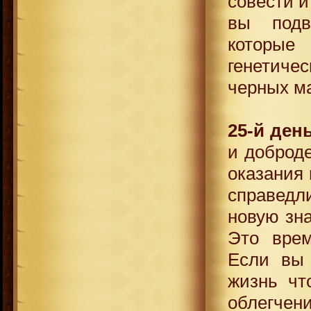
совести и
вы подв
которые
генетиче
черных м
25-й ден
и доброд
оказания
справедл
новую зна
Это врем
Если вы 
жизнь чт
облегчен