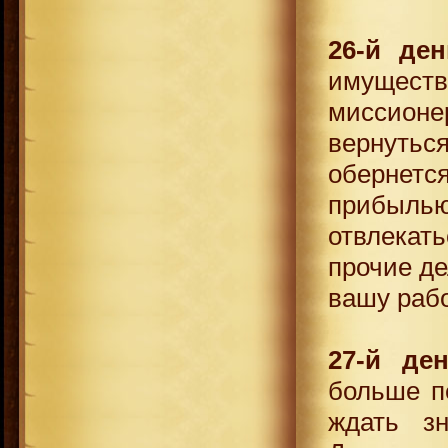
26-й ден
имуществ
миссион
вернутьс
обернет
прибыл
отвлека
прочие де
вашу раб
27-й де
больше п
ждать з