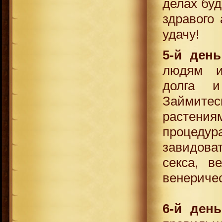
делах буд
здравого
удачу!
5-й день
людям и
долга и
Займитес
растения
процеду
завидова
секса, в
венериче
6-й день