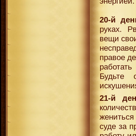
энергией
20-й ден
руках. Р
вещи сво
несправе
правое де
работат
Будьте 
искушени
21-й де
количест
жениться
суде за п
работу ил